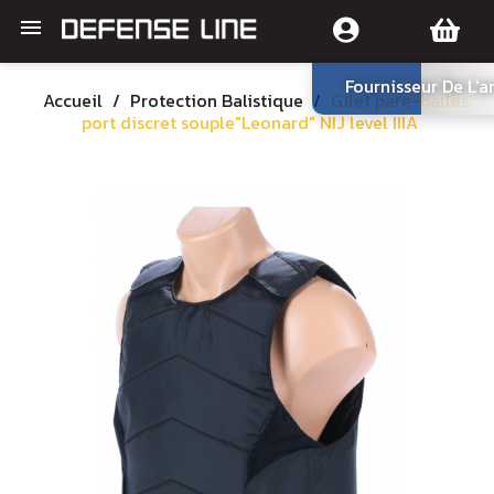

Fournisseur De L'
Accueil
Protection Balistique
Gilet pare-balles
port discret souple"Leonard" NIJ level IIIA