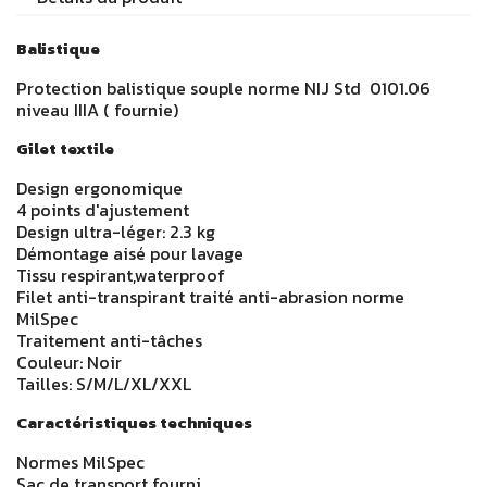
Balistique
Protection balistique souple norme NIJ Std 0101.06
niveau IIIA ( fournie)
Gilet textile
Design ergonomique
4 points d'ajustement
Connectez-vous
Design ultra-léger: 2.3 kg
Démontage aisé pour lavage
Tissu respirant,waterproof
Vous devez être connecter pour ajouter un produit.
Filet anti-transpirant traité anti-abrasion norme
MilSpec
Traitement anti-tâches
Couleur: Noir
Annuler
Connecte
Tailles: S/M/L/XL/XXL
Caractéristiques techniques
Normes MilSpec
Sac de transport fourni