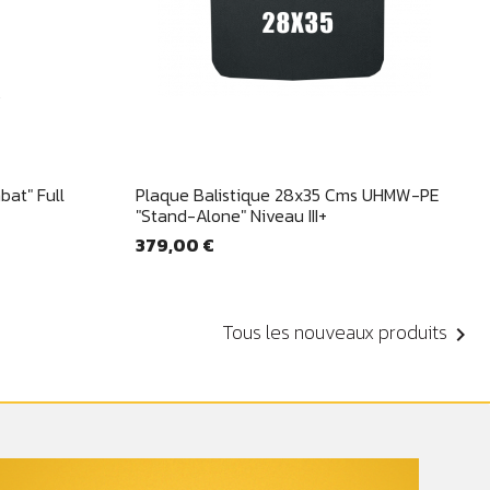
e
Aperçu rapide

bat" Full
Plaque Balistique 28x35 Cms UHMW-PE
"Stand-Alone" Niveau III+
379,00 €
Tous les nouveaux produits
