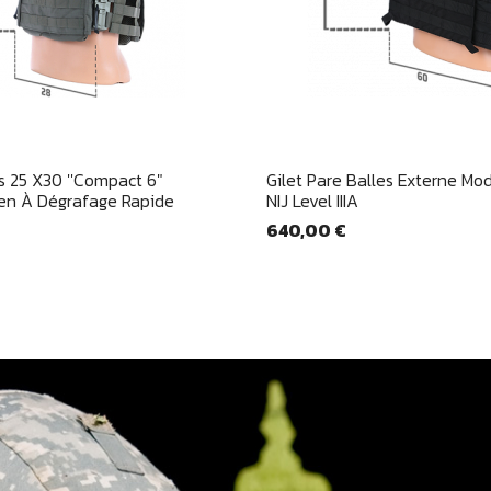
Aperçu rapide
Aperçu rapid


s 25 X30 ''Compact 6"
Gilet Pare Balles Externe Mo
en À Dégrafage Rapide
NIJ Level IIIA
640,00 €