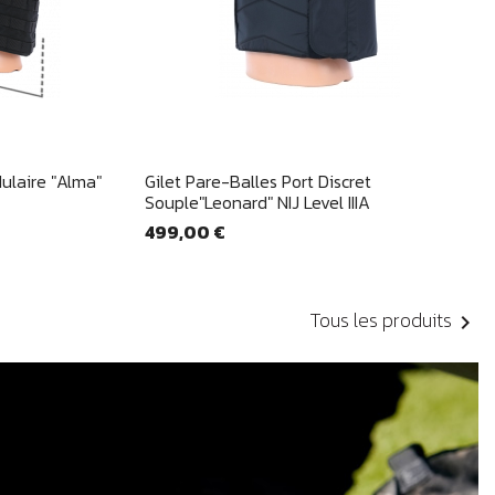
e
Aperçu rapide

dulaire "Alma"
Gilet Pare-Balles Port Discret
Souple"Leonard" NIJ Level IIIA
499,00 €
Tous les produits
