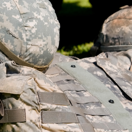
onnectez-vous
us devez être connecter pour ajouter un produit.
Annuler
Connectez-vous