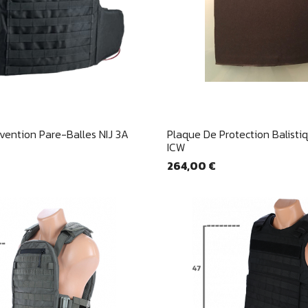
Aperçu rapide
Aperçu rapid


rvention Pare-Balles NIJ 3A
Plaque De Protection Balisti
ICW
264,00 €