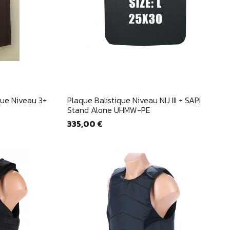
e
Aperçu rapide

que Niveau 3+
Plaque Balistique Niveau NIJ III + SAPI
Stand Alone UHMW-PE
335,00 €