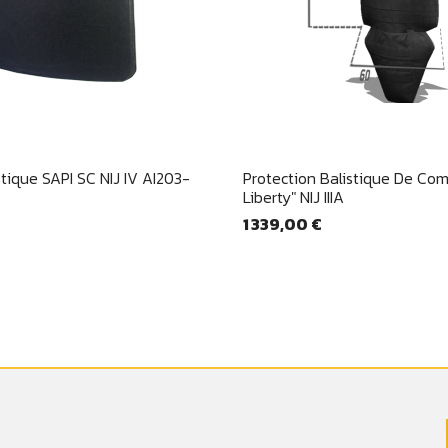
Aperçu rapide
Aperçu rapid


tique SAPI SC NIJ IV AI203-
Protection Balistique De Com
Liberty" NIJ IIIA
1 339,00 €