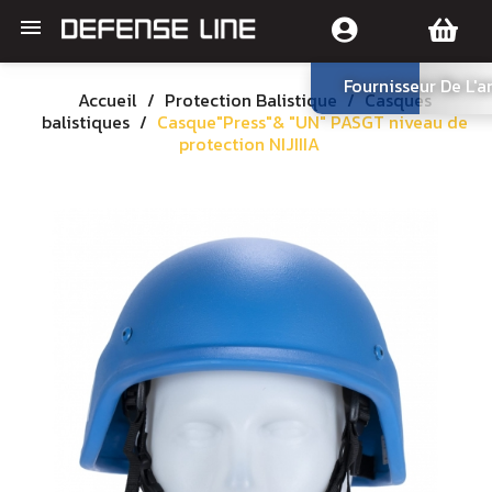

Fournisseur De L'
Accueil
Protection Balistique
Casques
balistiques
Casque"Press"& "UN" PASGT niveau de
protection NIJIIIA