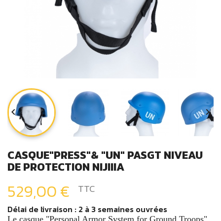


CASQUE"PRESS"& "UN" PASGT NIVEAU
DE PROTECTION NIJIIIA
529,00 €
TTC
Délai de livraison : 2 à 3 semaines ouvrées
Le casque "Personal Armor System for Ground Troops",