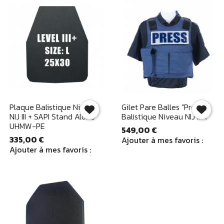
Connectez-vous
Aperçu rapide
Aperçu rapide


Plaque Balistique Niveau
Gilet Pare Balles "Press"
Vous devez être connecter pour ajouter un produit.
NIJ III + SAPI Stand Alone
Balistique Niveau NIJ IIIA
UHMW-PE
549,00 €
335,00 €
Ajouter à mes favoris :
Ajouter à mes favoris :
Annuler
Connecte