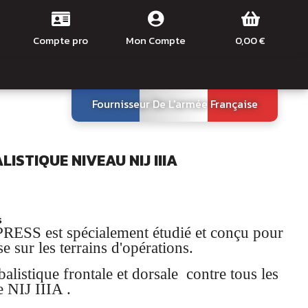
Compte pro
Mon Compte
0,00 €
Fournisseur De L'armée Française
LISTIQUE NIVEAU NIJ IIIA
s
 PRESS est spécialement étudié et conçu pour
e sur les terrains d'opérations.
balistique frontale et dorsale contre tous les
e NIJ IIIA .