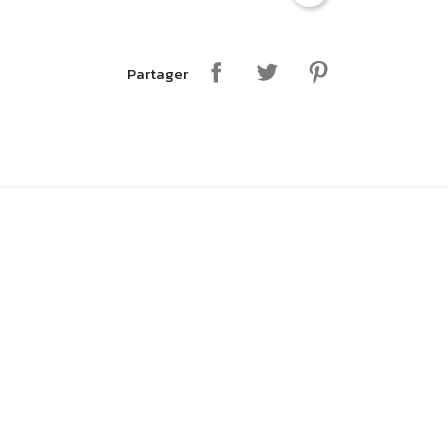
Partager
onnectez-vous
us devez être connecter pour ajouter un produit.
Annuler
Connectez-vous