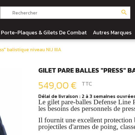
search
Porte-Plaques & Gilets De Combat
Autres Marques
ss" balistique niveau NIJ IIIA
GILET PARE BALLES "PRESS" BA
549,00 €
TTC
Délai de livraison : 2 à 3 semaines ouvrée
Le gilet pare-balles Defense Line
les besoins des personnels de press
Il fournit une excellent protection 
projectiles d'armes de poing, class