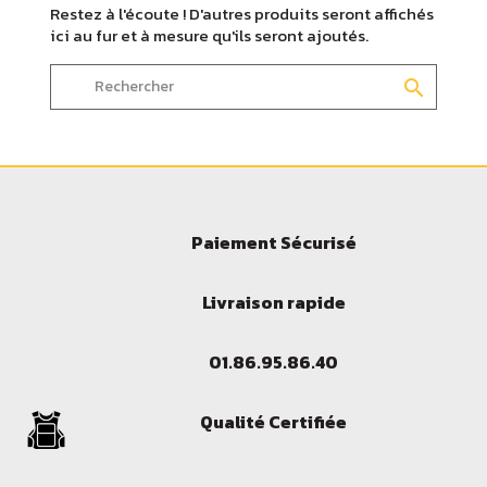
Restez à l'écoute ! D'autres produits seront affichés
ici au fur et à mesure qu'ils seront ajoutés.
search
Paiement Sécurisé
Connectez-vous
Livraison rapide
Vous devez être connecter pour ajouter un produit.
01.86.95.86.40
Qualité Certifiée
Annuler
Connecte