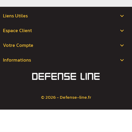
Liens Utiles

Espace Client

Votre Compte

Informations
keyboard_arrow_down
© 2026 - Defense-line.fr