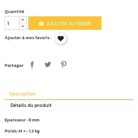
Quantité
AJOUTER AU PANIER
Ajouter à mes favoris :
Partager
Connectez-vous
Vous devez être connecter pour ajouter un produit.
Description
Détails du produit
Annuler
Connecte
Epaisseur : 8 mm
Poids: M +- 1.3 kg