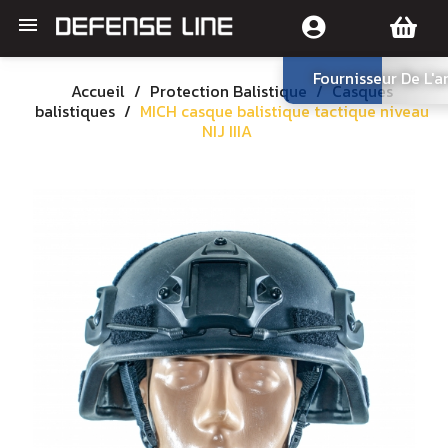

Fournisseur De L'
Accueil
Protection Balistique
Casques
balistiques
MICH casque balistique tactique niveau
NIJ IIIA